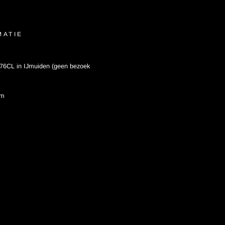
MATIE
76CL in IJmuiden (geen bezoek
om