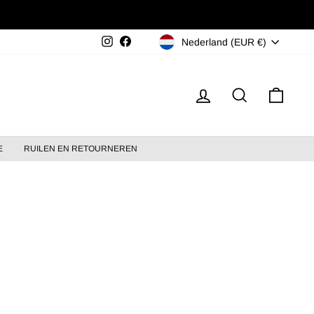
MUNTEENHEID
Nederland (EUR €)
Instagram
Facebook
Inloggen
Zoeken
Mijn 
E
RUILEN EN RETOURNEREN