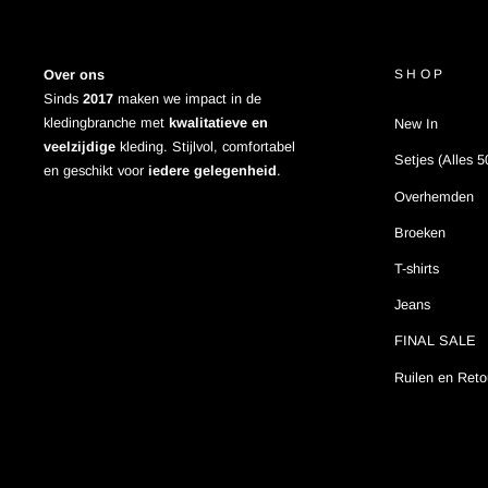
Over ons
SHOP
Sinds
2017
maken we impact in de
kledingbranche met
kwalitatieve en
New In
veelzijdige
kleding. Stijlvol, comfortabel
Setjes (Alles 50
en geschikt voor
iedere gelegenheid
.
Overhemden
Broeken
T-shirts
Jeans
FINAL SALE
Ruilen en Reto