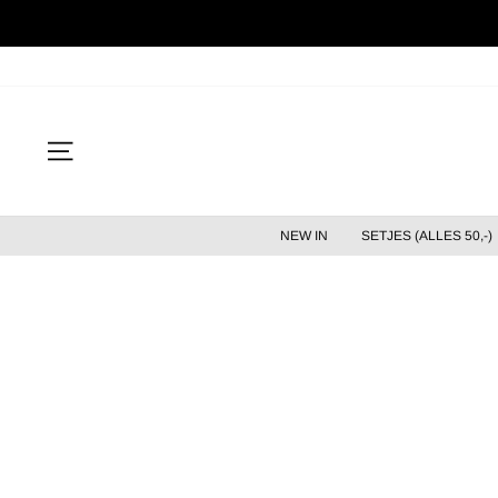
Verder
naar
inhoud
Site navigatie
NEW IN
SETJES (ALLES 50,-)