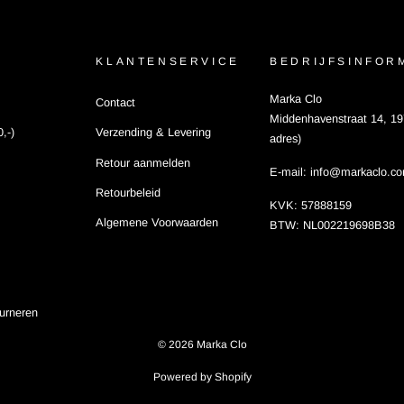
KLANTENSERVICE
BEDRIJFSINFOR
Marka Clo
Contact
Middenhavenstraat 14, 19
,-)
Verzending & Levering
adres)
Retour aanmelden
E-mail: info@markaclo.c
Retourbeleid
KVK: 57888159
Algemene Voorwaarden
BTW: NL002219698B38
urneren
© 2026 Marka Clo
Powered by Shopify