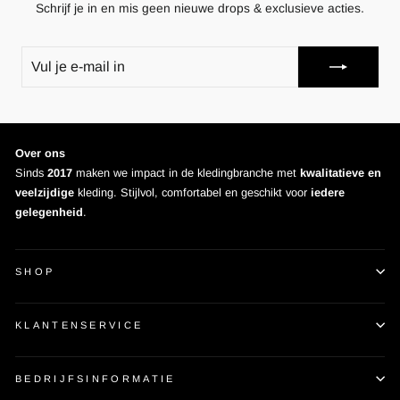
Schrijf je in en mis geen nieuwe drops & exclusieve acties.
VUL
JE
E-
MAIL
IN
Over ons
Sinds
2017
maken we impact in de kledingbranche met
kwalitatieve en
veelzijdige
kleding. Stijlvol, comfortabel en geschikt voor
iedere
gelegenheid
.
SHOP
KLANTENSERVICE
BEDRIJFSINFORMATIE